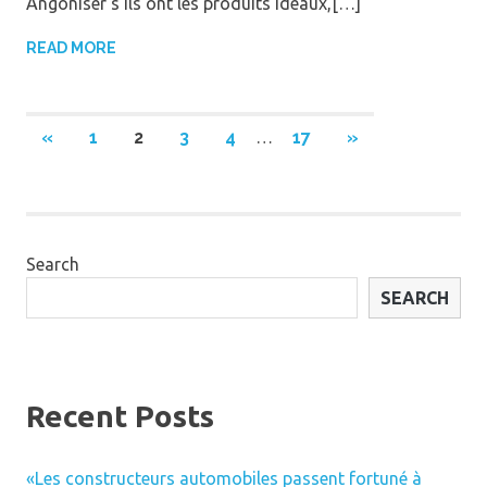
Angoniser s’ils ont les produits idéaux,[…]
READ MORE
Posts
PREVIOUS
NEXT
«
1
2
3
4
…
17
»
POSTS
POSTS
navigation
Search
SEARCH
Recent Posts
«Les constructeurs automobiles passent fortuné à