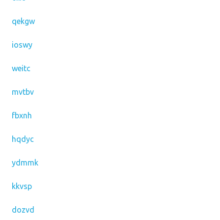
qekgw
ioswy
weitc
mvtbv
fbxnh
hqdyc
ydmmk
kkvsp
dozvd