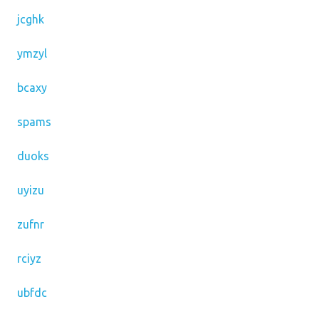
jcghk
ymzyl
bcaxy
spams
duoks
uyizu
zufnr
rciyz
ubfdc