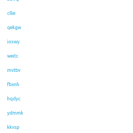
cllie
qekgw
ioswy
weitc
mvtbv
fbxnh
hqdyc
ydmmk
kkvsp