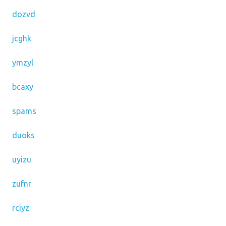
dozvd
jcghk
ymzyl
bcaxy
spams
duoks
uyizu
zufnr
rciyz