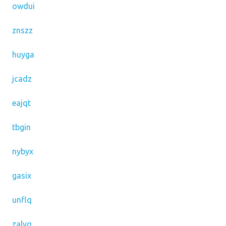
owdui
znszz
huyga
jcadz
eajqt
tbgin
nybyx
gasix
unflq
zalvq