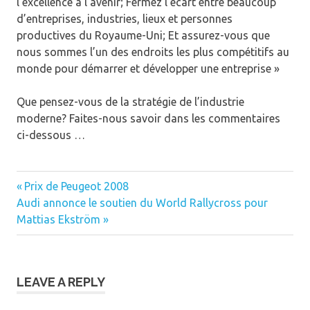
l’excellence à l’avenir; Fermez l’écart entre beaucoup
d’entreprises, industries, lieux et personnes
productives du Royaume-Uni; Et assurez-vous que
nous sommes l’un des endroits les plus compétitifs au
monde pour démarrer et développer une entreprise »
Que pensez-vous de la stratégie de l’industrie
moderne? Faites-nous savoir dans les commentaires
ci-dessous …
Previous
Prix ​​de Peugeot 2008
Post
Next
Post:
Audi annonce le soutien du World Rallycross pour
navigation
Post:
Mattias Ekström
LEAVE A REPLY